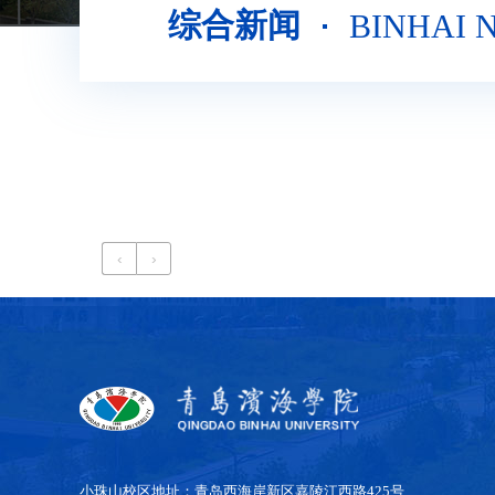
综合新闻
BINHAI 
‹
›
小珠山校区地址：青岛西海岸新区嘉陵江西路425号